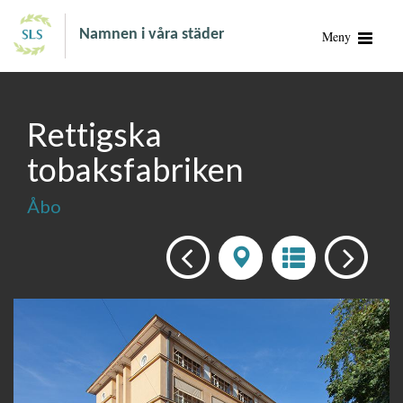
Namnen i våra städer
Meny
Rettigska
tobaksfabriken
Åbo