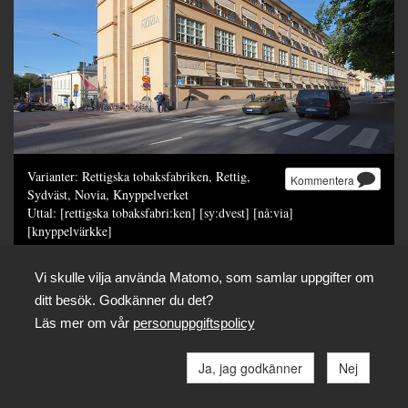
Varianter: Rettigska tobaksfabriken, Rettig,
Kommentera
Sydväst, Novia, Knyppelverket
Uttal: [rettigska tobaksfabri:ken] [sy:dvest] [nå:via]
[knyppelvärkke]
Idag yrkeshögskolan Novia.
Foto: SLS / Janne Rentola
Vi skulle vilja använda Matomo, som samlar uppgifter om
Dela
ditt besök. Godkänner du det?
Läs mer om vår
personuppgiftspolicy
Ja, jag godkänner
Nej